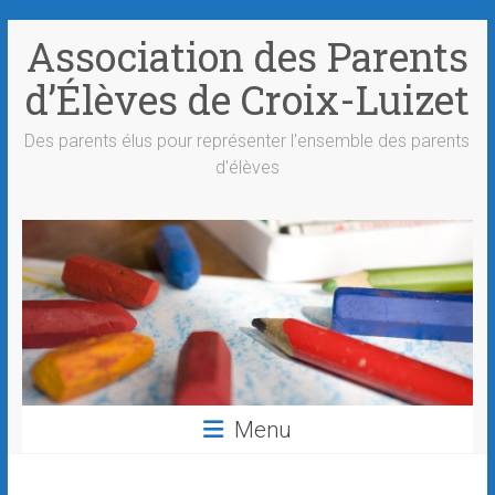
Skip
Association des Parents
to
content
d’Élèves de Croix-Luizet
Des parents élus pour représenter l'ensemble des parents
d'élèves
Menu